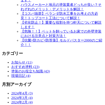
ます！
ハウスメーカーと地元の塗装業者どっちが良い？そ
れぞれのメリット・デメリットを解説！
【コスパ抜群】ベランダ防水工事をお考えの方必
見！トップコート工法について解説！
【劣化防止！】重要な役割を持つ軒天について解説
します！
【危険！！】ペットを飼っているお家での外壁塗装
における注意点と対策方法！
【抗菌×防カビ×防苔藻】モルドバスター2000のご紹
介！！
カテゴリー
お知らせ (11)
おすすめ塗料 (23)
塗装のお役立ち知識 (43)
現場日記 (4)
月別アーカイブ
2024年4月 (3)
2024年3月 (4)
2024年2月 (4)