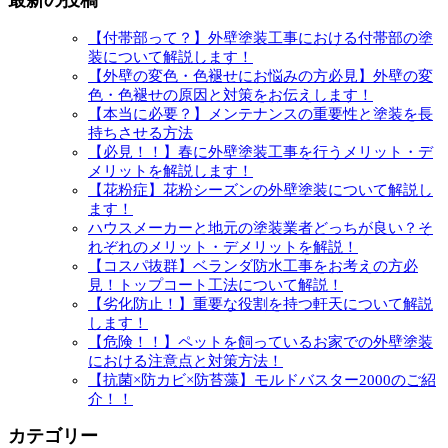
最新の投稿
【付帯部って？】外壁塗装工事における付帯部の塗
装について解説します！
【外壁の変色・色褪せにお悩みの方必見】外壁の変
色・色褪せの原因と対策をお伝えします！
【本当に必要？】メンテナンスの重要性と塗装を長
持ちさせる方法
【必見！！】春に外壁塗装工事を行うメリット・デ
メリットを解説します！
【花粉症】花粉シーズンの外壁塗装について解説し
ます！
ハウスメーカーと地元の塗装業者どっちが良い？そ
れぞれのメリット・デメリットを解説！
【コスパ抜群】ベランダ防水工事をお考えの方必
見！トップコート工法について解説！
【劣化防止！】重要な役割を持つ軒天について解説
します！
【危険！！】ペットを飼っているお家での外壁塗装
における注意点と対策方法！
【抗菌×防カビ×防苔藻】モルドバスター2000のご紹
介！！
カテゴリー