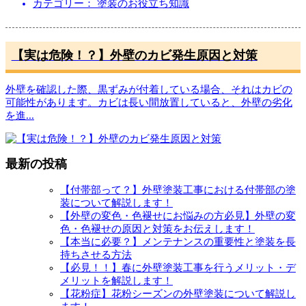
カテゴリー： 塗装のお役立ち知識
【実は危険！？】外壁のカビ発生原因と対策
外壁を確認した際、黒ずみが付着している場合、それはカビの
可能性があります。カビは長い間放置していると、外壁の劣化
を進
...
最新の投稿
【付帯部って？】外壁塗装工事における付帯部の塗
装について解説します！
【外壁の変色・色褪せにお悩みの方必見】外壁の変
色・色褪せの原因と対策をお伝えします！
【本当に必要？】メンテナンスの重要性と塗装を長
持ちさせる方法
【必見！！】春に外壁塗装工事を行うメリット・デ
メリットを解説します！
【花粉症】花粉シーズンの外壁塗装について解説し