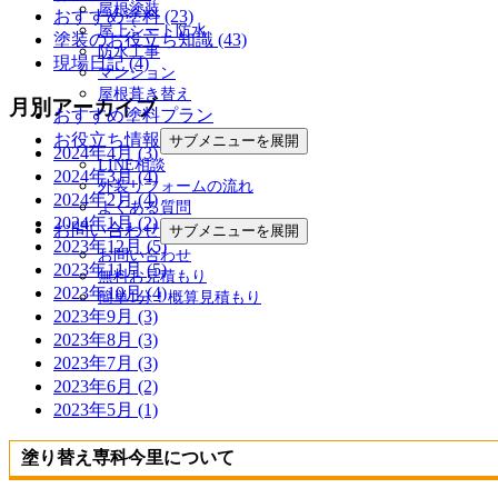
屋根塗装
おすすめ塗料 (23)
屋上シート防水
塗装のお役立ち知識 (43)
防水工事
現場日記 (4)
マンション
屋根葺き替え
月別アーカイブ
おすすめ塗料プラン
お役立ち情報
サブメニューを展開
2024年4月 (3)
LINE相談
2024年3月 (4)
外装リフォームの流れ
2024年2月 (4)
よくある質問
2024年1月 (2)
お問い合わせ
サブメニューを展開
2023年12月 (5)
お問い合わせ
2023年11月 (5)
無料お見積もり
2023年10月 (4)
簡単1分！概算見積もり
2023年9月 (3)
2023年8月 (3)
2023年7月 (3)
2023年6月 (2)
2023年5月 (1)
塗り替え専科今里について