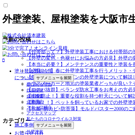
外壁塗装、屋根塗装を大阪市
最新の投稿
【付帯部って？】外壁塗装工事における付帯部の
【外壁の変色・色褪せにお悩みの方必見】外壁の
【本当に必要？】メンテナンスの重要性と塗装を
【必見！！】春に外壁塗装工事を行うメリット・
塗り替え専科今里
【花粉症】花粉シーズンの外壁塗装について解説
について
サブメニューを展開
ハウスメーカーと地元の塗装業者どっちが良い？
選ばれる理由
【コスパ抜群】ベランダ防水工事をお考えの方必
代表挨拶
【劣化防止！】重要な役割を持つ軒天について解
会社概要
企業理念
【危険！！】ペットを飼っているお家での外壁塗
スタッフ紹介
【抗菌×防カビ×防苔藻】モルドバスター2000の
アクセスマップ
私たちのコロナウイルス対策
カテゴリー
施工事例
サブメニューを展開
外壁塗装
お知らせ (11)