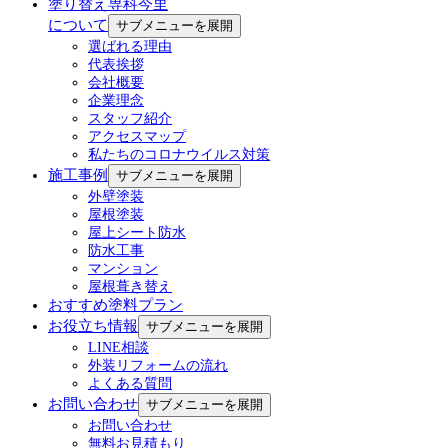
塗り替え専科今里
について
サブメニューを展開
選ばれる理由
代表挨拶
会社概要
企業理念
スタッフ紹介
アクセスマップ
私たちのコロナウイルス対策
施工事例
サブメニューを展開
外壁塗装
屋根塗装
屋上シート防水
防水工事
マンション
屋根葺き替え
おすすめ塗料プラン
お役立ち情報
サブメニューを展開
LINE相談
外装リフォームの流れ
よくある質問
お問い合わせ
サブメニューを展開
お問い合わせ
無料お見積もり