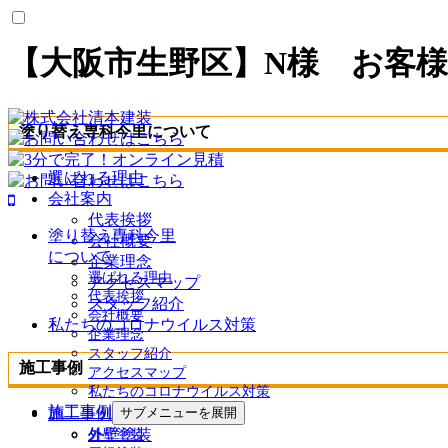
【大阪市生野区】N様 お客
塗り替え専科今里について
選ばれる理由
会社案内
代表挨拶
塗り替え専科今里
会社概要
について
企業理念
選ばれる理由
アクセスマップ
代表挨拶
スタッフ紹介
会社概要
私たちのコロナウイルス対策
企業理念
スタッフ紹介
施工事例
アクセスマップ
私たちのコロナウイルス対策
施工事例
サブメニューを展開
施工事例一覧
外壁塗装
外壁塗装