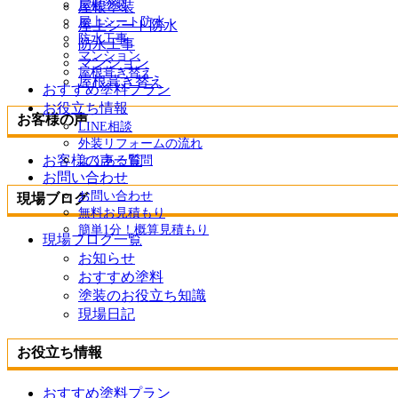
屋根塗装
屋根塗装
屋上シート防水
屋上シート防水
防水工事
防水工事
マンション
マンション
屋根葺き替え
屋根葺き替え
おすすめ塗料プラン
お役立ち情報
お客様の声
LINE相談
外装リフォームの流れ
お客様の声一覧
よくある質問
お問い合わせ
お問い合わせ
現場ブログ
無料お見積もり
簡単1分！概算見積もり
現場ブログ一覧
お知らせ
おすすめ塗料
塗装のお役立ち知識
現場日記
お役立ち情報
おすすめ塗料プラン